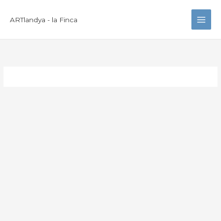
Zum
Inhalt
ARTlandya - la Finca
springen